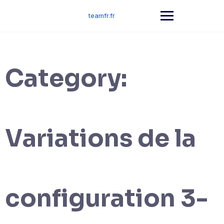
Skip
to
teamfr.fr
content
Category:
Variations de la
configuration 3-