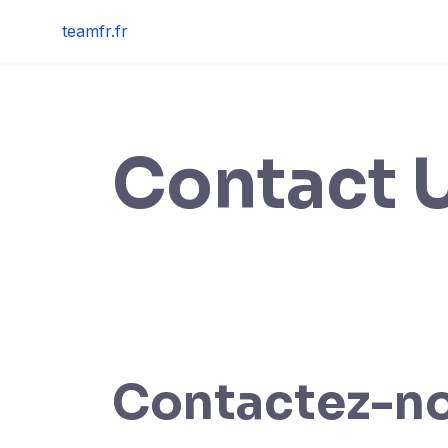
Skip
teamfr.fr
to
content
Contact 
Contactez-n