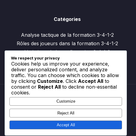
Catégories
Analyse tactique de la formation 3-4-1-2
Rôles des joueurs dans la formation 3-4-1-2
Variations de la configuration 3-4-1-2
We respect your privacy
Cookies help us improve your experience,
deliver personalized content, and analyze
traffic. You can choose which cookies to allow
by clicking
Customize
. Click
Accept All
to
consent or
Reject All
to decline non-essential
cookies.
Customize
Cookies et suivi
À propos de nous
Reject All
Accord utilisateur
Politique de protection des données
Accept All
Entrer en contact
© All rights reserved.