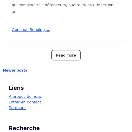
qui combine trois défenseurs, quatre milieux de terrain,
un
Continue Reading →
Read more
Newer posts
Posts
Liens
navigation
À propos de nous
Entrer en contact
Parcourir
Recherche