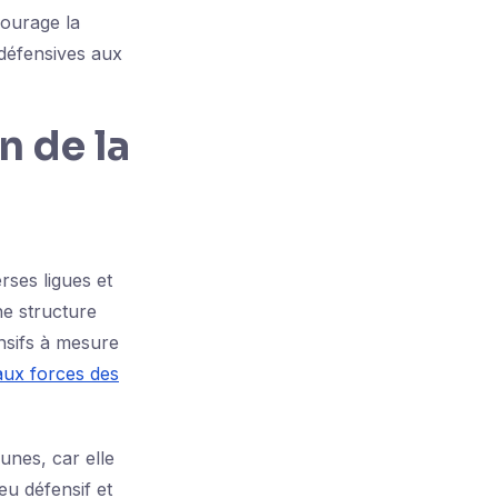
courage la
 défensives aux
n de la
rses ligues et
ne structure
nsifs à mesure
aux forces des
unes, car elle
u défensif et