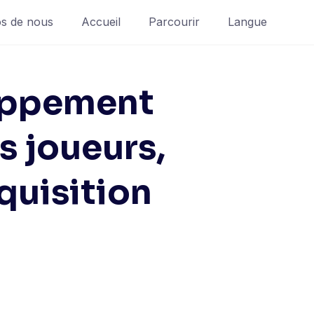
s de nous
Accueil
Parcourir
Langue
loppement
s joueurs,
quisition