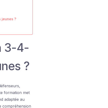
s jeunes ?
n 3-4-
unes ?
défenseurs,
tte formation met
rend adaptée au
ne compréhension