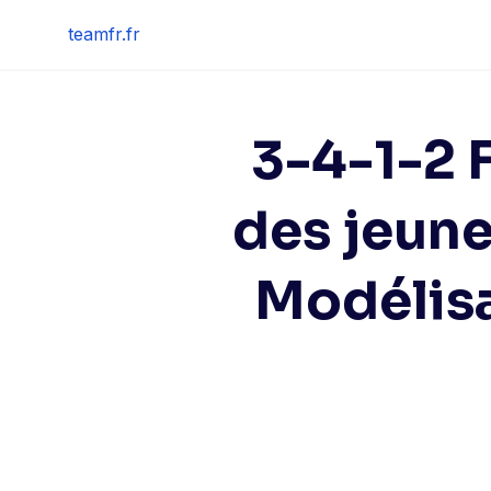
Skip
teamfr.fr
to
content
3-4-1-2 
des jeune
Modélisa