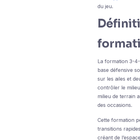
du jeu.
Définit
format
La formation 3-4-
base défensive so
sur les ailes et de
contrôler le milieu
milieu de terrain 
des occasions.
Cette formation p
transitions rapide
créant de l’espac