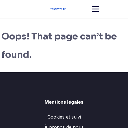
Skip
to
teamfr.fr
content
Oops! That page can’t be
found.
Mentions légales
Cookies et suivi
À propos de nous